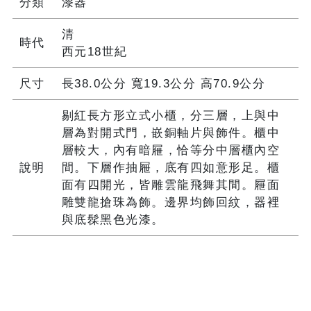
分類
漆器
清
時代
西元18世紀
尺寸
長38.0公分 寬19.3公分 高70.9公分
剔紅長方形立式小櫃，分三層，上與中
層為對開式門，嵌銅軸片與飾件。櫃中
層較大，內有暗屜，恰等分中層櫃內空
說明
間。下層作抽屜，底有四如意形足。櫃
面有四開光，皆雕雲龍飛舞其間。屜面
雕雙龍搶珠為飾。邊界均飾回紋，器裡
與底髹黑色光漆。