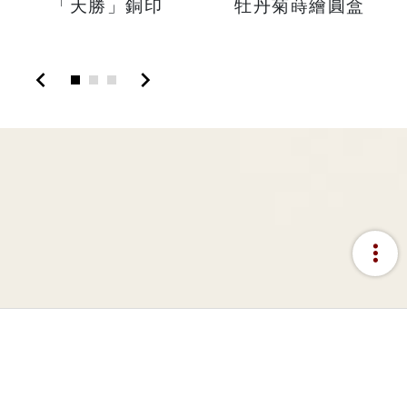
「天勝」銅印
牡丹菊蒔繪圓盒
chevron_left
chevron_right
more_vert
:::
網站資料開放宣告
隱私權宣告
資訊安全政策