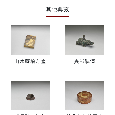
其他典藏
山水蒔繪方盒
異獸硯滴