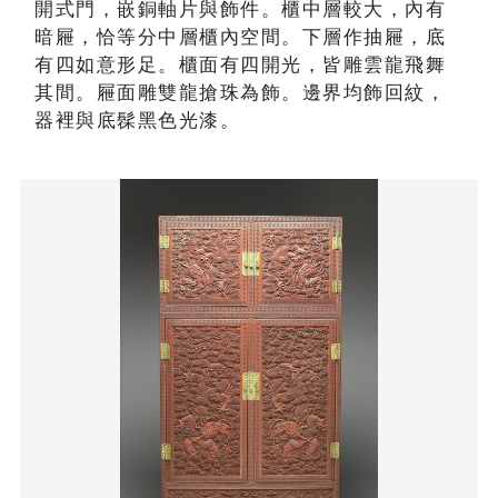
開式門，嵌銅軸片與飾件。櫃中層較大，內有
暗屜，恰等分中層櫃內空間。下層作抽屜，底
有四如意形足。櫃面有四開光，皆雕雲龍飛舞
其間。屜面雕雙龍搶珠為飾。邊界均飾回紋，
器裡與底髹黑色光漆。