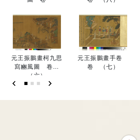
元王振鵬畫柯九思
元王振鵬畫手卷
寫豳風圖 卷
卷 （七）
（六）
chevron_left
chevron_right