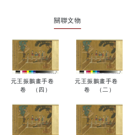
關聯文物
元王振鵬畫手卷
元王振鵬畫手卷
卷 （四）
卷 （二）