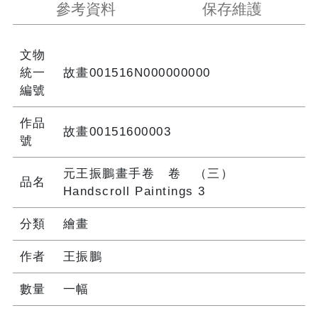
參考資料
保存維護
文物
統一
故畫001516N000000000
編號
作品
故畫00151600003
號
元王振鵬畫手卷 卷 （三）
品名
Handscroll Paintings 3
分類
繪畫
作者
王振鵬
數量
一幅