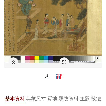
file_download
基本資料
典藏尺寸
質地
題跋資料
主題
技法