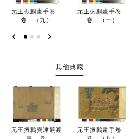
元王振鵬畫手卷
元王振鵬畫手卷
卷 （九）
卷 （一）
chevron_left
chevron_right
其他典藏
元王振鵬寶津競渡
元王振鵬畫手卷
圖 卷
卷 （八）