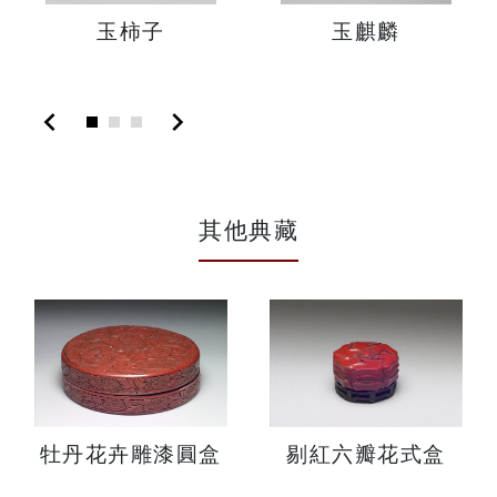
玉柿子
玉麒麟
chevron_left
chevron_right
其他典藏
牡丹花卉雕漆圓盒
剔紅六瓣花式盒