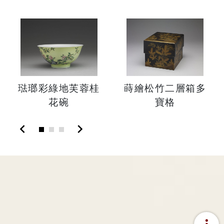
琺瑯彩綠地芙蓉桂
蒔繪松竹二層箱多
花碗
寶格
chevron_left
chevron_right