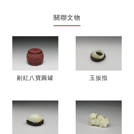
關聯文物
剔紅八寶圓罐
玉扳指