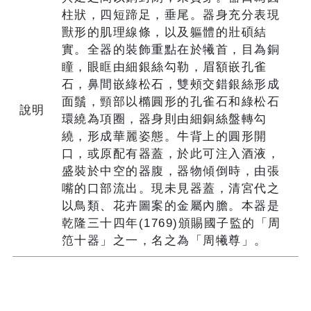
柱狀，四短蹄足，垂尾。器身充分表現
獸形的肌理線條，以及軀體的壯碩結
實。全器的裝飾重點在於犧首，目為銅
瞳，眼眶由細銀絲勾勒，眉額嵌孔雀
石，鼻間嵌綠松石，雙頰交錯銀絲形成
面鬚，頸部以橢圓形的孔雀石和綠松石
說明
環繞為項圈，器身則由細銅絲盤轉勾
繞，形成華麗姿態。牛背上的圓形開
口，或原配有器蓋，於此可注入酒液，
盛裝於中空的器腹，器物傾倒時，由張
嘴的口部流出。現未見器蓋，清宮代之
以鳥類、花卉圖案的金屬內膽。本器是
乾隆三十四年(1769)頒賜國子監的「周
笵十器」之一，名之為「周犧尊」。