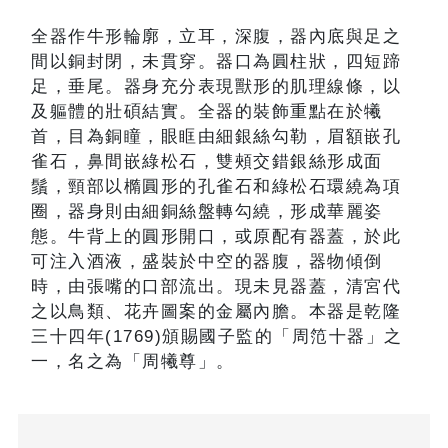
全器作牛形輪廓，立耳，深腹，器內底與足之
間以銅封閉，未貫穿。器口為圓柱狀，四短蹄
足，垂尾。器身充分表現獸形的肌理線條，以
及軀體的壯碩結實。全器的裝飾重點在於犧
首，目為銅瞳，眼眶由細銀絲勾勒，眉額嵌孔
雀石，鼻間嵌綠松石，雙頰交錯銀絲形成面
鬚，頸部以橢圓形的孔雀石和綠松石環繞為項
圈，器身則由細銅絲盤轉勾繞，形成華麗姿
態。牛背上的圓形開口，或原配有器蓋，於此
可注入酒液，盛裝於中空的器腹，器物傾倒
時，由張嘴的口部流出。現未見器蓋，清宮代
之以鳥類、花卉圖案的金屬內膽。本器是乾隆
三十四年(1769)頒賜國子監的「周笵十器」之
一，名之為「周犧尊」。