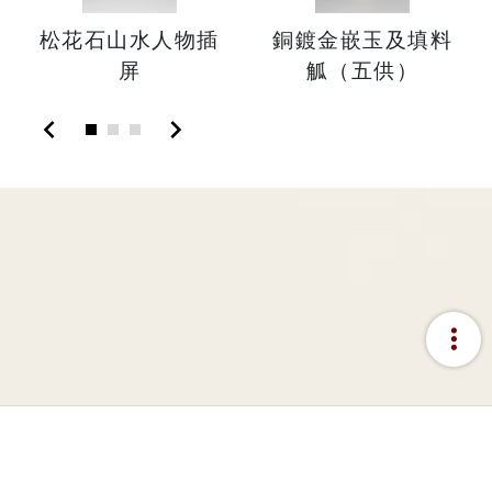
松花石山水人物插
銅鍍金嵌玉及填料
屏
觚（五供）
chevron_left
chevron_right
more_vert
:::