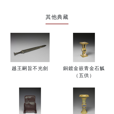
其他典藏
越王嗣旨不光劍
銅鍍金嵌青金石觚
（五供）