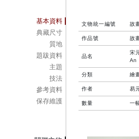
基本資料
文物統一編號
故畫
典藏尺寸
作品號
故畫
質地
宋
題跋資料
品名
An 
主題
分類
繪
技法
作者
易
參考資料
保存維護
數量
一