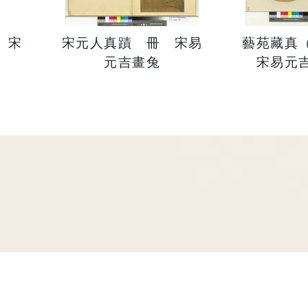
 宋
宋元人真蹟 冊 宋易
藝苑藏真
元吉畫兔
宋易元