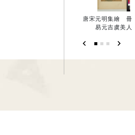
唐宋元明集繪 冊
易元吉虞美人
chevron_left
chevron_right
:::