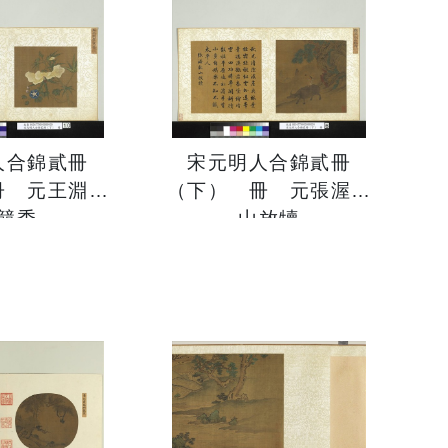
人合錦貳冊
宋元明人合錦貳冊
冊 元王淵秋
（下） 冊 元張渥秋
競秀
山放犢