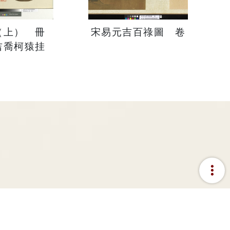
（上） 冊
宋易元吉百祿圖 卷
吉喬柯猿挂
more_vert