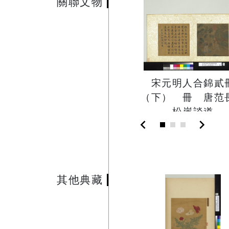
關聯文物
宋元明人合錦貳
（下） 冊 唐范
松崖談道
chevron_left
chevron_right
其他典藏