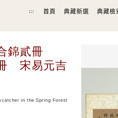
首頁
典藏新選
典藏檢
:::
合錦貳冊
冊 宋易元吉
ycatcher in the Spring Forest