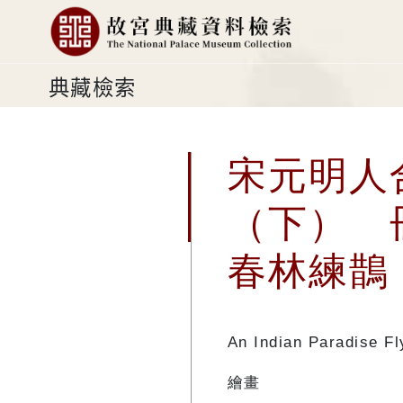
典藏檢索
宋元明人
（下） 
春林練鵲
An Indian Paradise Fl
繪畫