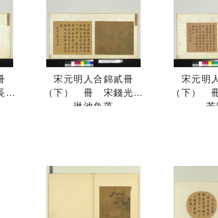
冊
宋元明人合錦貳冊
宋元明
長壽
（下） 冊 宋錢光甫
（下） 
琳池魚藻
芳