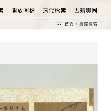
索
開放圖檔
清代檔案
古籍輿圖
首頁
典藏檢索
:::