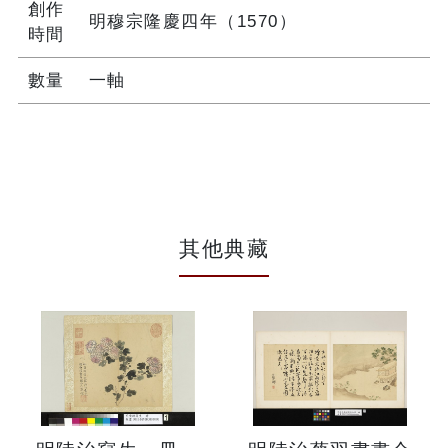
創作
明穆宗隆慶四年（1570）
時間
數量
一軸
其他典藏