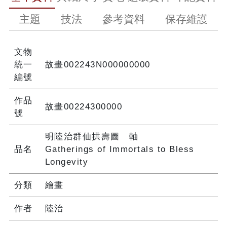
主題
技法
參考資料
保存維護
文物
統一
故畫002243N000000000
編號
作品
故畫00224300000
號
明陸治群仙拱壽圖 軸
品名
Gatherings of Immortals to Bless
Longevity
分類
繪畫
作者
陸治