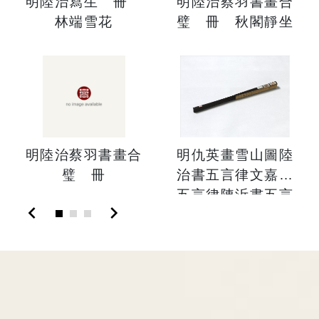
明陸治寫生 冊
明陸治蔡羽書畫合
林端雪花
璧 冊 秋閣靜坐
明陸治蔡羽書畫合
明仇英畫雪山圖陸
璧 冊
治書五言律文嘉書
五言律陳沂書五言
chevron_left
chevron_right
律 成扇