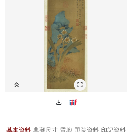
file_download
基本資料
典藏尺寸
質地
題跋資料
印記資料