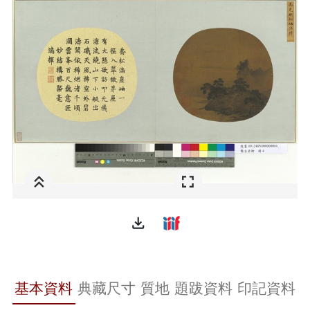
file_download
基本資料
典藏尺寸
質地
題跋資料
印記資料