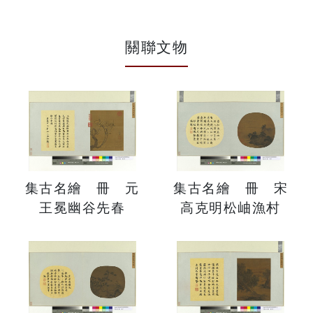
關聯文物
集古名繪 冊 元
集古名繪 冊 宋
王冕幽谷先春
高克明松岫漁村