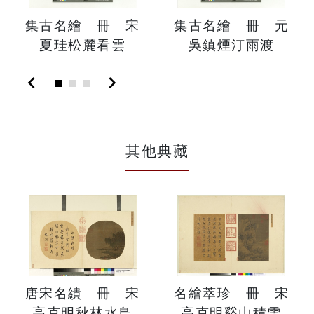
集古名繪 冊 宋
集古名繪 冊 元
夏珪松麓看雲
吳鎮煙汀雨渡
chevron_left
chevron_right
其他典藏
唐宋名繢 冊 宋
名繪萃珍 冊 宋
高克明秋林水鳥
高克明谿山積雪