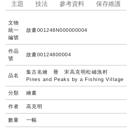
主題
技法
參考資料
保存維護
文物
統一
故畫001248N000000004
編號
作品
故畫00124800004
號
集古名繪 冊 宋高克明松岫漁村
品名
Pines and Peaks by a Fishing Village
分類
繪畫
作者
高克明
數量
一幅