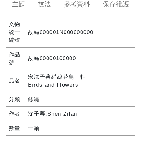
主題
技法
參考資料
保存維護
文物
統一
故絲000001N000000000
編號
作品
故絲00000100000
號
宋沈子蕃緙絲花鳥 軸
品名
Birds and Flowers
分類
絲繡
作者
沈子蕃,Shen Zifan
數量
一軸