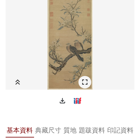
file_download
基本資料
典藏尺寸
質地
題跋資料
印記資料