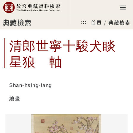
典藏檢索
首頁
典藏檢索
:::
清郎世寧十駿犬睒
星狼 軸
Shan-hsing-lang
繪畫