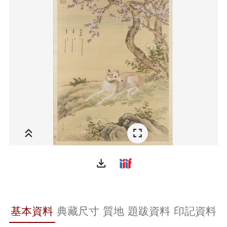
file_download
基本資料
典藏尺寸
質地
題跋資料
印記資料