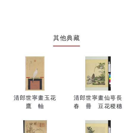
其他典藏
清郎世寧畫玉花
清郎世寧畫仙萼長
鷹 軸
春 冊 豆花稷穗