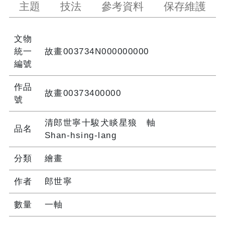
主題
技法
參考資料
保存維護
文物
統一
故畫003734N000000000
編號
作品
故畫00373400000
號
清郎世寧十駿犬睒星狼 軸
品名
Shan-hsing-lang
分類
繪畫
作者
郎世寧
數量
一軸