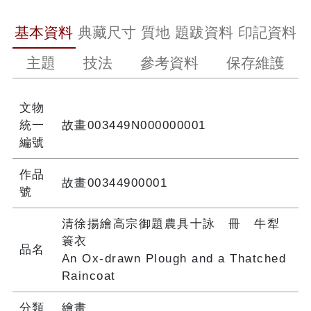
基本資料
典藏尺寸
質地
題跋資料
印記資料
主題
技法
參考資料
保存維護
文物
統一
故畫003449N000000001
編號
作品
故畫00344900001
號
清徐揚繪高宗御題農具十詠 冊 牛犁
簑衣
品名
An Ox-drawn Plough and a Thatched
Raincoat
分類
繪畫