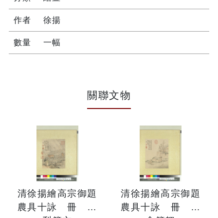
作者
徐揚
數量
一幅
關聯文物
清徐揚繪高宗御題
清徐揚繪高宗御題
農具十詠 冊 牛
農具十詠 冊 茅