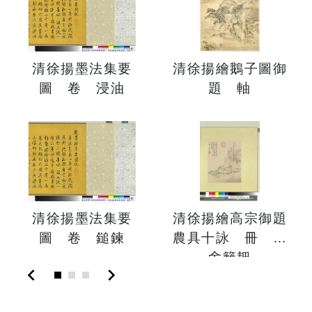
清徐揚墨法集要
清徐揚繪鵝子圖御
圖 卷 浸油
題 軸
清徐揚墨法集要
清徐揚繪高宗御題
圖 卷 鎚鍊
農具十詠 冊 茅
舍籬耙
chevron_left
chevron_right