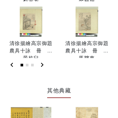
犁簑衣
舍籬耙
清徐揚繪高宗御題
清徐揚繪高宗御題
農具十詠 冊 月
農具十詠 冊 田
景杵臼
馬鞻車
chevron_left
chevron_right
其他典藏