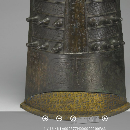
1 / 16
• K1A002377N000000000PAA