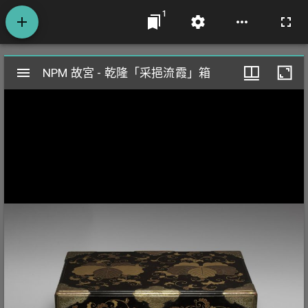
1
Mirador
NPM 故宮 - 乾隆「采挹流霞」箱
NPM 故宮 - 乾隆「采挹流霞」箱
閱
覽
器