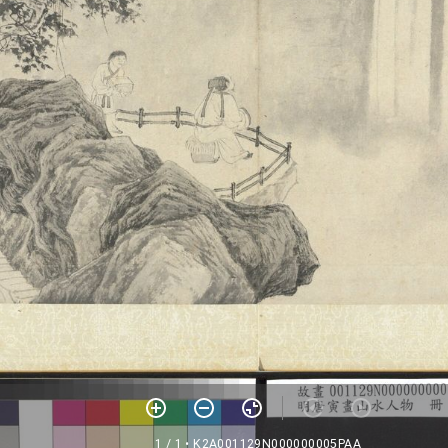
1 / 1
• K2A001129N000000005PAA