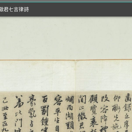
止徵君七言律詩
止徵君七言律詩