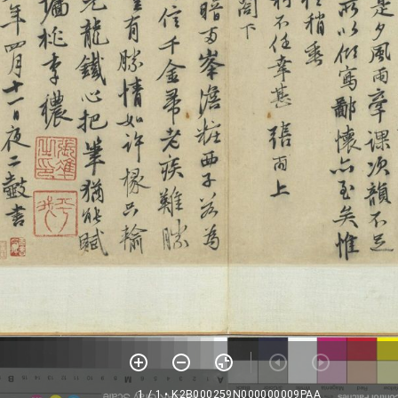
1 / 1
• K2B000259N000000009PAA