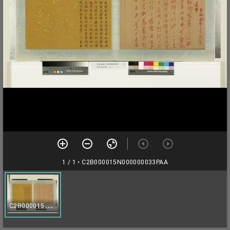
1 / 1
• C2B000015N000000033PAA
C
2B000015N000000033PAA