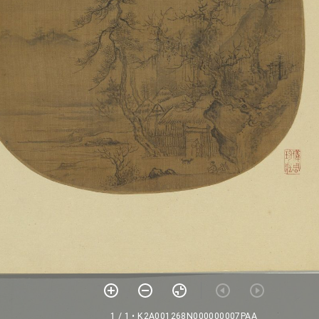
1 / 1
• K2A001268N000000007PAA