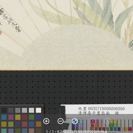
1 / 1
• K2A003571N000000006PAA